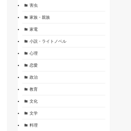
害虫
家族・親族
家電
小説・ライトノベル
心理
恋愛
政治
教育
文化
文学
料理