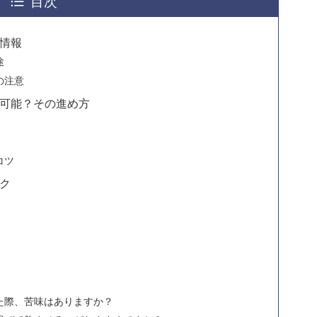
目次
情報
途
の注意
可能？その進め方
コツ
ク
た際、苦味はありますか？