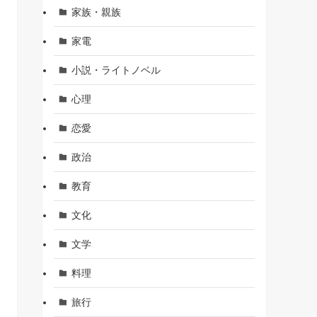
家族・親族
家電
小説・ライトノベル
心理
恋愛
政治
教育
文化
文学
料理
旅行