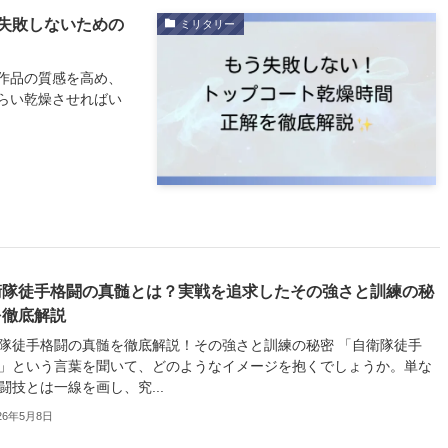
失敗しないための
ミリタリー
作品の質感を高め、
らい乾燥させればい
衛隊徒手格闘の真髄とは？実戦を追求したその強さと訓練の秘
を徹底解説
隊徒手格闘の真髄を徹底解説！その強さと訓練の秘密 「自衛隊徒手
」という言葉を聞いて、どのようなイメージを抱くでしょうか。単な
闘技とは一線を画し、究...
26年5月8日