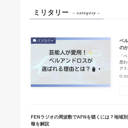
ミリタリー
– category –
ベ
ミリタリー
の
「ベ
思わ
クト
20
FENラジオの周波数でAFNを聴くには？地域
報を解説