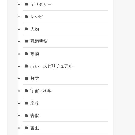
ミリタリー
レシピ
人物
冠婚葬祭
動物
占い・スピリチュアル
哲学
宇宙・科学
宗教
害獣
害虫