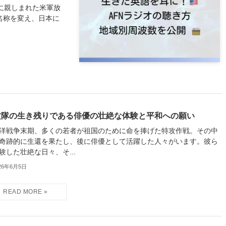
の人に親しまれた米軍放
）」と名称を変え、日本に
攻隊の生き残りである俳優の壮絶な体験と平和への願い
洋戦争末期、多くの若者が祖国のために命を捧げた特攻作戦。その中
奇跡的に生還を果たし、後に俳優として活躍した人々がいます。彼ら
験した壮絶な日々、そ...
26年6月5日