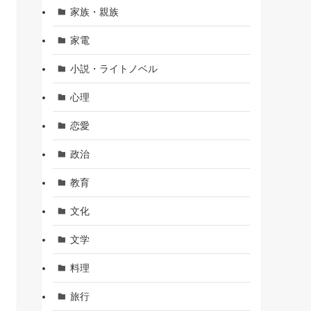
家族・親族
家電
小説・ライトノベル
心理
恋愛
政治
教育
文化
文学
料理
旅行