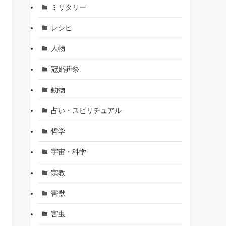
ミリタリー
レシピ
人物
冠婚葬祭
動物
占い・スピリチュアル
哲学
宇宙・科学
宗教
害獣
害虫